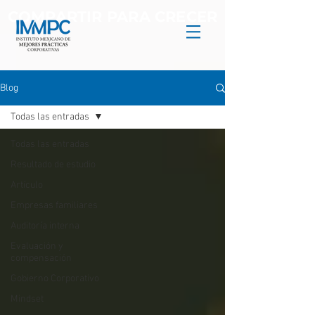
COMPARTIR PARA CRECER
Blog
Todas las entradas
Todas las entradas
Resultado de estudio
Artículo
Empresas familiares
Auditoría interna
Evaluación y
compensación
Gobierno Corporativo
Mindset