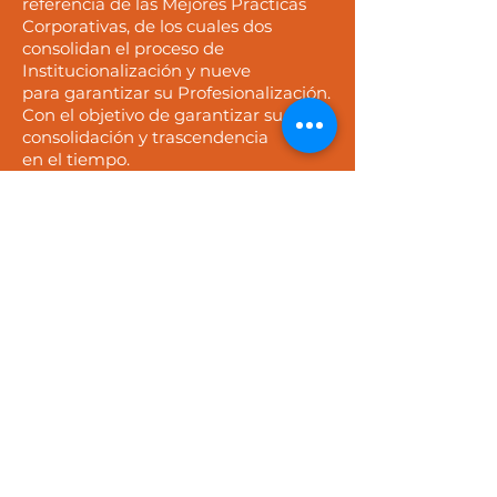
referencia de las Mejores
Prácticas
Corporativas,
de los cuales dos
consolidan e
l
proceso de
Institucionalización y nueve
para
garantizar su Profesionalización.
Con el objetivo de garantizar s
u
consolidación y trascendencia
en el tiempo.
Impulsar, adoptar y fortalecer las
prácticas que establecen la
Institucionalización y
Profesionalización. Reforzar los
conocimientos que tienen los
empresarios en temas que apuntalen
la gestión empresarial en las
empresas o instituciones en las que
participan.
Perfil del participante
Empresarios, Consejeros