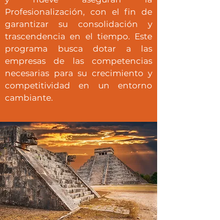
Profesionalización, con el fin de
garantizar su consolidación y
trascendencia en el tiempo. Este
programa busca dotar a las
empresas de las competencias
necesarias para su crecimiento y
competitividad en un entorno
cambiante.