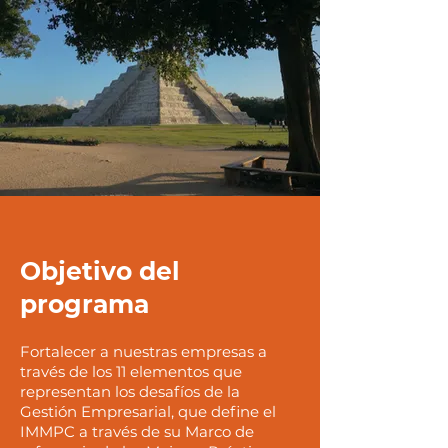
Objetivo del
programa
Fortalecer a nuestras empresas a
través de los 11 elementos que
representan los desafíos de la
Gestión Empresarial, que define el
IMMPC a través de su M
arco de