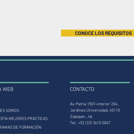
¿Estás listo para formar parte del primer Banc
CONOCE LOS REQUISITOS
A WEB
CONTACTO
Av. Patria 1501-interior 204,
Jardines Universidad, 45110
NES SOMOS
Zapopan, Jal.
OFÍA MEJORES PRÁCTICAS
Tel.: +52 (33) 3615 0047
RAMAS DE FORMACIÓN