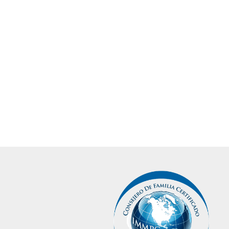
La guía hacia la formalización 
la Empresa Familiar.