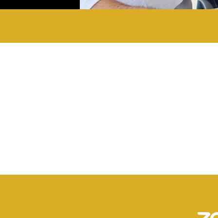
Nuestra oferta de valor
Desarrolla tus habilidades 
u certificación, el
Convierte la comunicación ef
 Banco Nacional de
Sé el gestor de la formaliza
Familiar.
NDARIO 2025
MODALIDAD 
 OCTUBRE