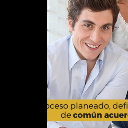
l.
ible
lización
frece
as sobre
resas
de
ilia.