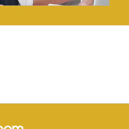
.
como mediador de conflictos.
ectiva en vínculos indisolubles.
ción de la empresa y del Protocolo
ONLINE