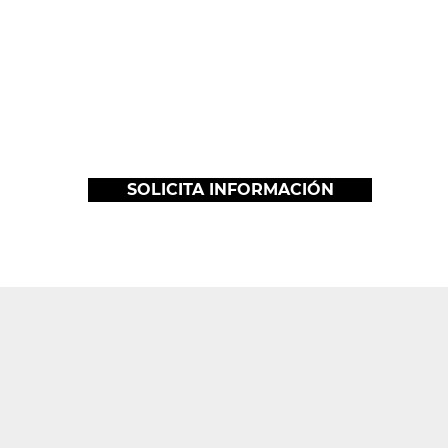
de
Forjando líderes preparados para
la Profesionalización de la
Empresa.
SOLICITA INFORMACIÓN
Nuestros egresados podrán formar parte de la p
vinculación del IMMPC que los visibiliza ante 
competencias en la toma de de