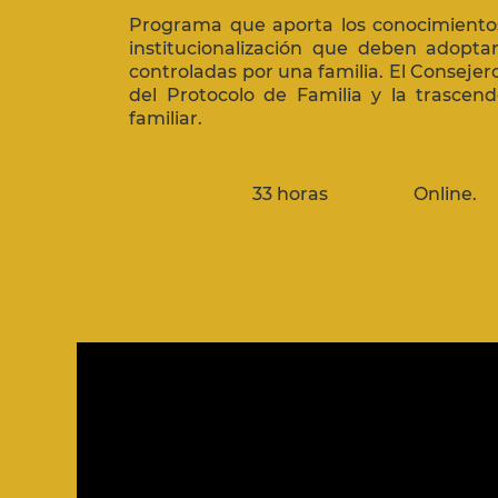
Programa que aporta los conocimientos
institucionalización que deben adopta
controladas por una familia.
El Consejer
del Protocolo de Familia y la trascen
familiar.
33 horas
Online.
El Consejo de Familia:
Garante de la trascendenci