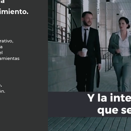
ia
cimiento.
ativo,
la
el
ramientas
.
ón.