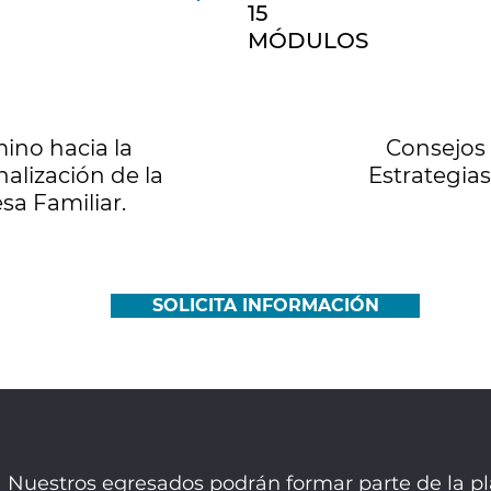
15
MÓDULOS
ino hacia la
Consejos 
nalización de la
Estrategia
a Familiar.
SOLICITA INFORMACIÓN
Nuestros egresados podrán formar parte de la p