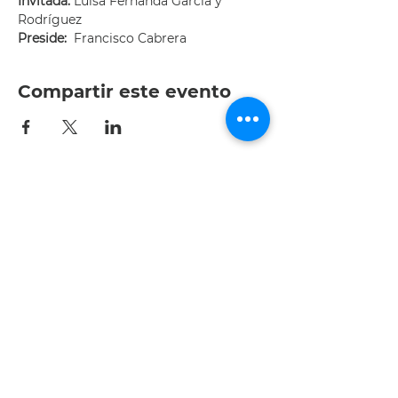
Invitada: 
Luisa Fernanda García y 
Rodríguez
Preside:  
Francisco Cabrera
Compartir este evento
Av. Patria 1501-interior 204,
Jardines Universidad, 45110
Zapopan, Jal.
Tel.: +52 (33) 3615 0047