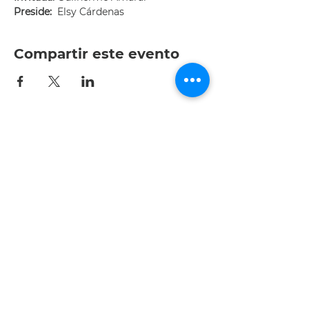
Preside:
Elsy Cárdenas
Compartir este evento
Av. Patria 1501-interior 204,
Jardines Universidad, 45110
Zapopan, Jal.
Tel.: +52 (33) 3615 0047