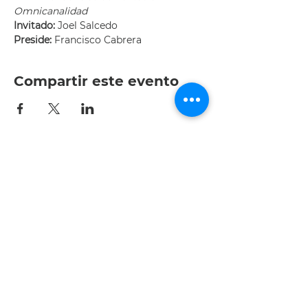
Omnicanalidad
Invitado: 
Joel Salcedo
Preside: 
Francisco Cabrera
Compartir este evento
Av. Patria 1501-interior 204,
Jardines Universidad, 45110
Zapopan, Jal.
Tel.: +52 (33) 3615 0047