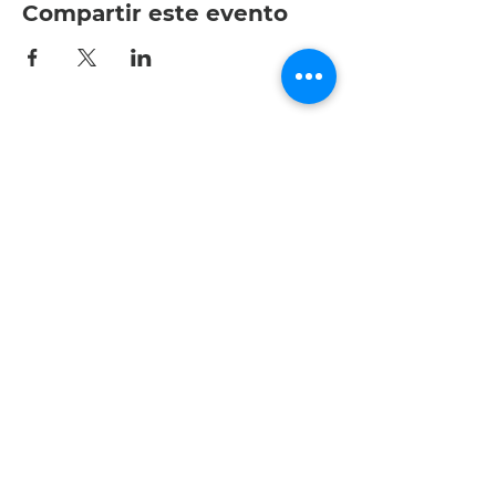
Compartir este evento
Av. Patria 1501-interior 204,
Jardines Universidad, 45110
Zapopan, Jal.
Tel.: +52 (33) 3615 0047
/ AVISO DE PRIVACIDAD