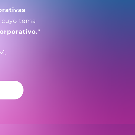
orativas
cuyo tema
orporativo."
M.