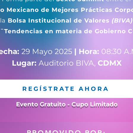
to Mexicano de Mejores Prácticas Corp
la
Bolsa Institucional
de Valores
(BIVA)
á
¨Tendencias
en materia de Gobierno C
echa:
29 Mayo 2025
| Hora:
08:30 A.
Lugar:
Auditorio BIVA,
CDMX
REGÍSTRATE AHORA
Evento Gratuito - Cupo Limitado
PROMOVIDO POR: