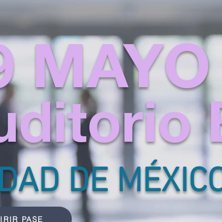
9 MAYO
uditorio
UDAD DE MÉXIC
IRIR PASE