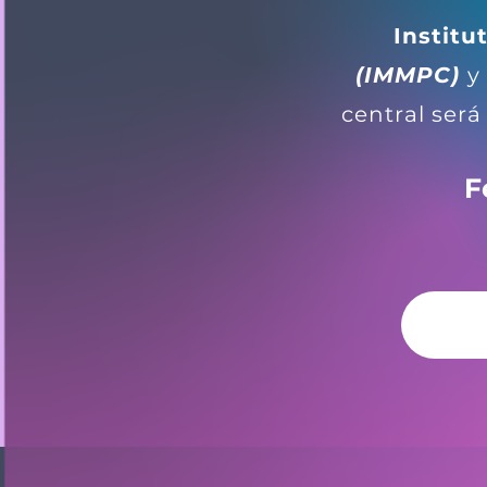
Institu
(IMMPC)
y
central ser
F