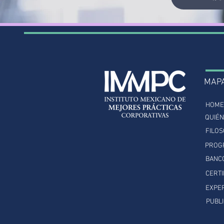
MAP
HOME
QUIÉ
FILOS
PROG
BANC
CERTI
EXPER
PUBL