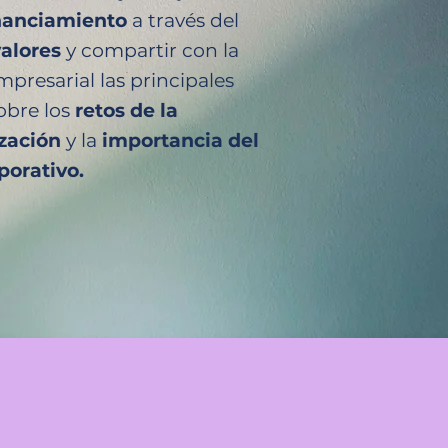
inanciamiento
a través del
alores
y compartir con la
resarial las principales
obre los
retos de la
ización
y la
importancia del
porativo.