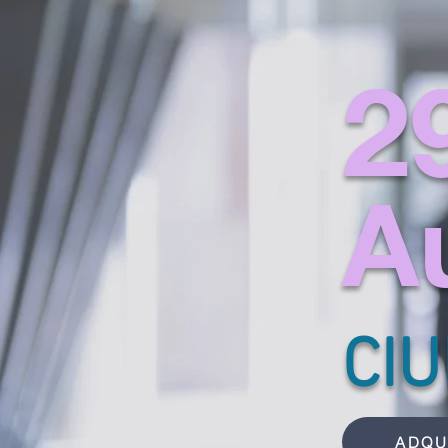
2
A
CI
ADQU