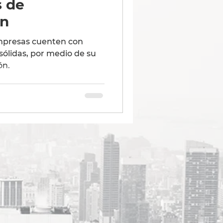
s de
ón
mpresas cuenten con
sólidas, por medio de su
ón.